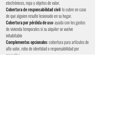
electrónicos, ropa y objetos de valor.
Cobertura de responsabilidad civil:
lo cubre
en caso
de que alguien resulte lesionado en su hogar.
Cobertura por pérdida de uso:
ayuda con los gastos
de vivienda temporales si su alquiler se vuelve
inhabitable
Complementos opcionales:
cobertura para artículos de
alto valor, robo de identidad o responsabilidad por
mascotas
OBTENGA PRECIOS
LLAME AL 386-218-2005
SI ES ALTO PAGARÁS MÁS.
PODEMOS AYUDARTE
AHORRE EN SU
PRIMAS