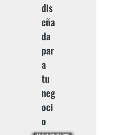
dis
eña
da
par
a
tu
neg
oci
o
LLAME AL 386-218-2005